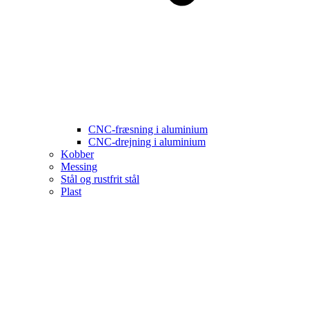
CNC-fræsning i aluminium
CNC-drejning i aluminium
Kobber
Messing
Stål og rustfrit stål
Plast