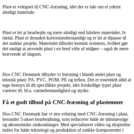
Plast er velegnet til CNC-fræsning, idet der er tale om et yderst
alsidigt materiale.
Plast er let at bearbejde og mere alsidigt end hårdere materialer, fx
metal. Plast er desuden korrosionsbestandigt og er let at tilpasse til
det unikke projekt. Materialet tilbyder kemisk resistens, hvilket gør
det muligt at anvende plast i en bred vifte af miljøer – også de mere
krævende af slagsen.
Hos CNC Denmark tilbyder vi fræsning i blandt andet plast og
teknisk plast: PA, PVC, POM, PE og teflon. Det er essentielt altid at
tage hensyn til dit specifikke projekt, idet forskellige typer plast
varierer ift. bl.a. varmebestandighed og styrke.
Få et godt tilbud på CNC-fræsning af plastemner
Hos CNC Denmark har vi stor erfaring med CNC-fræsning i plast,
herunder 5-akset bearbejdning, som reducerer både de tidsmæssige
og økonomiske omkostninger. Med specialiseret viden og ekspertise
inden for både teknologi og produktion af unikke komponenter i