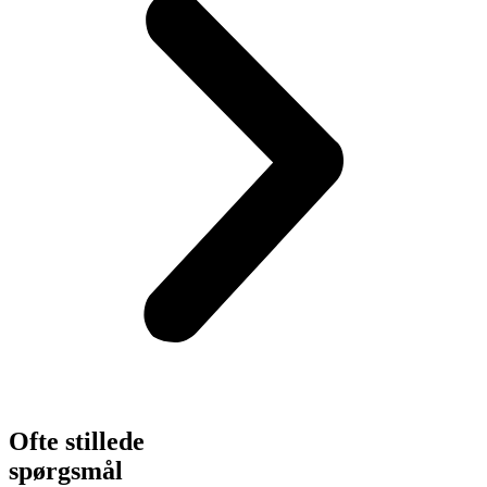
Ofte stillede
spørgs­mål​