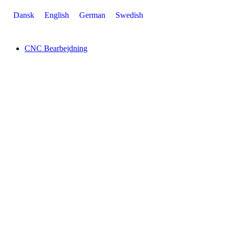
Videre
Dansk
English
German
Swedish
til
indhold
CNC Bearbejdning